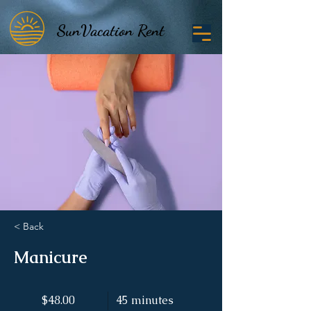
SunVacation Rent
SunVacation Rent
< Back
Manicure
$48.00
45 minutes