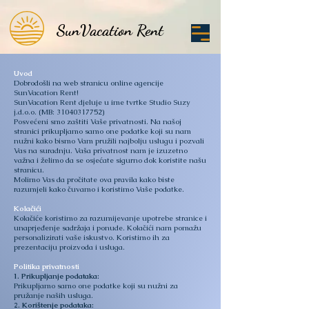
SunVacation Rent
SunVacation Rent
​Uvod
Dobrodošli na web stranicu online agencije
SunVacation Rent!
SunVacation Rent djeluje u ime tvrtke Studio Suzy
j.d.o.o. (MB:
31040317752)
Posvećeni smo zaštiti Vaše privatnosti. Na našoj
stranici prikupljamo samo one podatke koji su nam
nužni kako bismo Vam pružili najbolju uslugu i pozvali
Vas na suradnju. Vaša privatnost nam je izuzetno
važna i želimo da se osjećate sigurno dok koristite našu
stranicu.
Molimo Vas da pročitate ova pravila kako biste
razumjeli kako čuvamo i koristimo Vaše podatke.
Kolačići
Kolačiće koristimo za razumijevanje upotrebe stranice i
unaprjeđenje sadržaja i ponude. Kolačići nam pomažu
personalizirati vaše iskustvo. Koristimo ih za
prezentaciju proizvoda i usluga.
Politika privatnosti
1. Prikupljanje podataka:
Prikupljamo samo one podatke koji su nužni za
pružanje naših usluga.
2. Korištenje podataka: