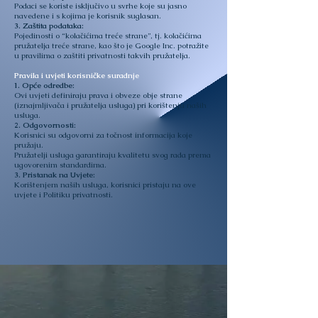
Podaci se koriste isključivo u svrhe koje su jasno
navedene i s kojima je korisnik suglasan.
3. Zaštita podataka:
Pojedinosti o “kolačićima treće strane”, tj. kolačićima
pružatelja treće strane, kao što je Google Inc. potražite
u pravilima o zaštiti privatnosti takvih pružatelja.
Pravila i uvjeti korisničke suradnje
1. Opće odredbe:
Ovi uvjeti definiraju prava i obveze obje strane
(iznajmljivača i pružatelja usluga) pri korištenju naših
usluga.
2. Odgovornosti:
Korisnici su odgovorni za točnost informacija koje
pružaju.
Pružatelji usluga garantiraju kvalitetu svog rada prema
ugovorenim standardima.
3. Pristanak na Uvjete:
Korištenjem naših usluga, korisnici pristaju na ove
uvjete i Politiku privatnosti.