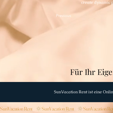
create dynamic 
Previous
SunVacation Rent ist eine Onli
SunVacation Rent    