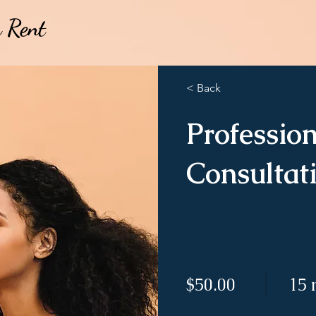
 Rent
 Rent
< Back
Professio
Consultat
$50.00
15 