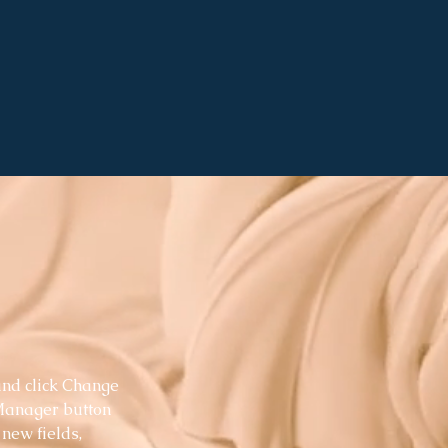
and click Change 
 Manager button 
new fields, 