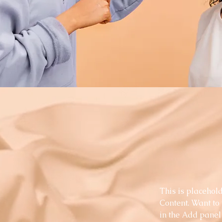
This is placehold
Content. Want to
in the Add panel 