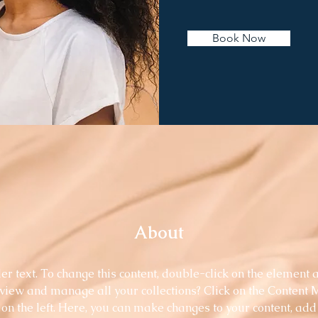
Book Now
About
er text. To change this content, double-click on the element 
 view and manage all your collections? Click on the Content
on the left. Here, you can make changes to your content, add 