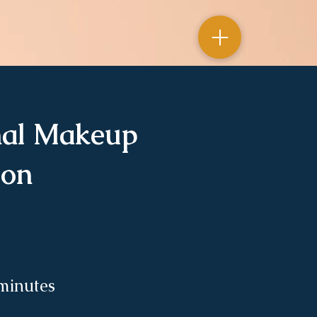
nal Makeup
ion
minutes